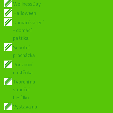
WellnessDay
Halloween
Domácí vaření
- domácí
paštika
Sobotní
procházka
Podzimní
nástěnka
Tvoření na
vánoční
besídku
Výstava na