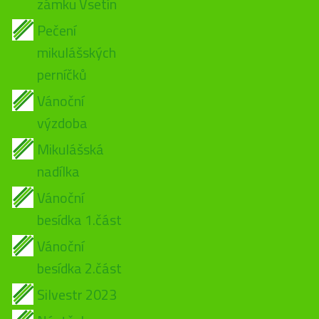
zámku Vsetín
Pečení
mikulášských
perníčků
Vánoční
výzdoba
Mikulášská
nadílka
Vánoční
besídka 1.část
Vánoční
besídka 2.část
Silvestr 2023