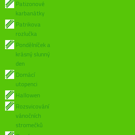
Patizonové
karbanátky
Patrikova
rozlučka
Pondělníček a
krásný slunný
den
Domácí
utopenci
Hallowen
Rozsvicování
vánočních
stromečků