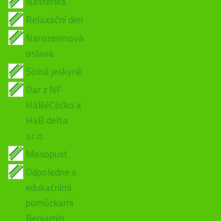
Nástěnka
Relaxační den
Narozeninová
oslava
Solná jeskyně
Dar z NF
HáBéCéčko a
HaB delta
s.r.o.
Masopust
Odpoledne s
edukačními
pomůckami
Benjamín