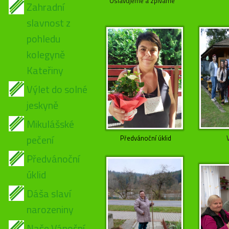
Oslavujeme a zpíváme
Zahradní
slavnost z
pohledu
kolegyně
Kateřiny
Výlet do solné
jeskyně
Mikulášské
pečení
Předvánoční úklid
Předvánoční
úklid
Dáša slaví
narozeniny
Naše Vánoční