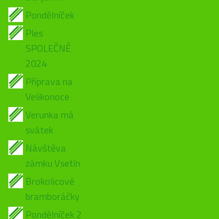
Pondělníček
Ples
SPOLEČNĚ
2024
Příprava na
Velikonoce
Verunka má
svátek
Návštěva
zámku Vsetín
Brokolicové
bramboráčky
Pondělníček 2