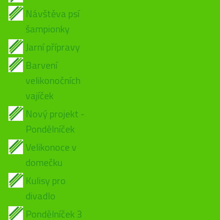
Návštěva psí
šampionky
Jarní přípravy
Barvení
velikonočních
vajíček
Nový projekt -
Pondělníček
Velikonoce v
domečku
Kulisy pro
divadlo
Pondělníček 3