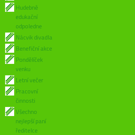
Hudebně
edukační
odpoledne
Nácvik divadla
Benefiční akce
Pondělíček
venku
Letní večer
Pracovní
činnosti
Všechno
nejlepší paní
ředitelce