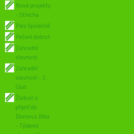
Nové projekty
- Střecha
Ples Společně
Pečení dobrot
Zahradní
slavnost
Zahradní
slavnost - 2.
část
Žádost o
přijetí do
Domova Jitka
- Týdenní