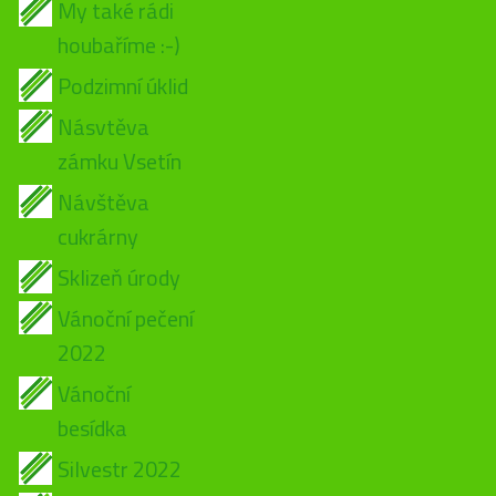
My také rádi
houbaříme :-)
Podzimní úklid
Násvtěva
zámku Vsetín
Návštěva
cukrárny
Sklizeň úrody
Vánoční pečení
2022
Vánoční
besídka
Silvestr 2022