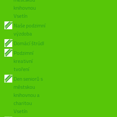
knihovnou
Vsetín
Naše podzimní
výzdoba
Domácí štrúdl
Podzimní
kreativní
tvoření
Den seniorů s
městskou
knihovnou a
charitou
Vsetín