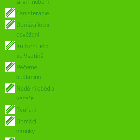
širým nebem
Canisterapie
Domácí letní
osvěžení
Kulturní léto
ve Vsetíně
Pečeme
bublaninu
Nedělní oběd a
večeře
Tvoření
Domácí
nanuky