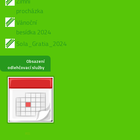
Zimní
procházka
Vánoční
besídka 2024
Sola_Gratia_2024
Obsazení
odlehčovací služby
RSS