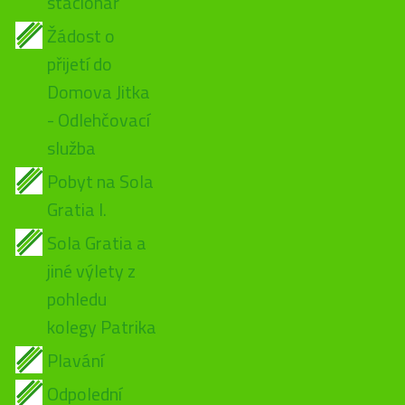
stacionář
Žádost o
přijetí do
Domova Jitka
- Odlehčovací
služba
Pobyt na Sola
Gratia I.
Sola Gratia a
jiné výlety z
pohledu
kolegy Patrika
Plavání
Odpolední