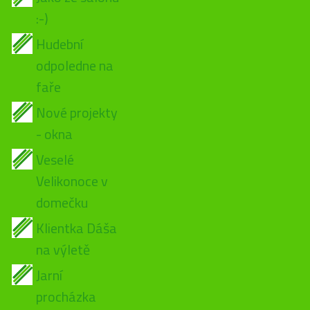
:-)
Hudební
odpoledne na
faře
Nové projekty
- okna
Veselé
Velikonoce v
domečku
Klientka Dáša
na výletě
Jarní
procházka