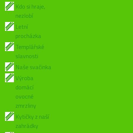
Kdo si hraje,
nezlobí
Letní
procházka
Templářské
slavnosti
Naše svačinka
Výroba
domácí
ovocné
zmrzliny
Kytičky z naší
zahrádky