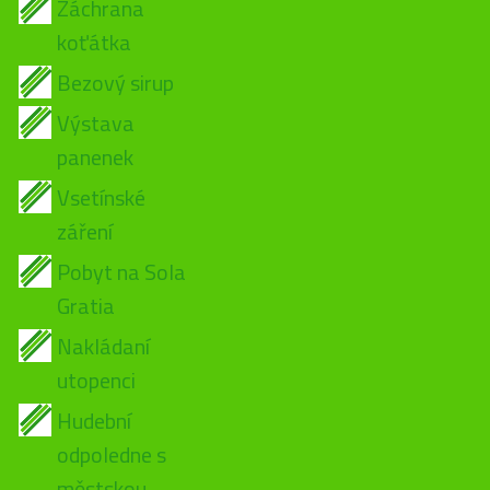
Záchrana
koťátka
Bezový sirup
Výstava
panenek
Vsetínské
záření
Pobyt na Sola
Gratia
Nakládaní
utopenci
Hudební
odpoledne s
městskou