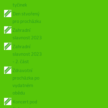
tyčinek
Den stvořený
pro procházku
Zahradní
slavnost 2023
Zahradní
slavnost 2023
- 2. část
Zdravotní
procházka po
vydatném
obědu
Koncert pod