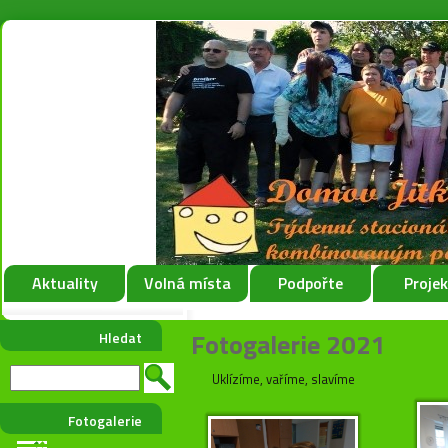
Aktuality
Volná místa
Podpořte
Proje
Fotogalerie 2021
Hledat
Uklízíme, vaříme, slavíme
Fotogalerie