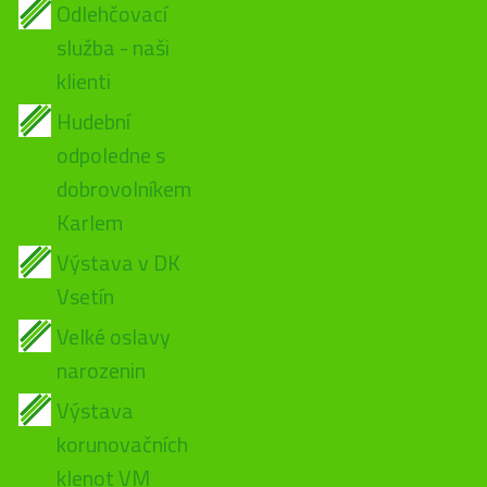
Odlehčovací
služba - naši
klienti
Hudební
odpoledne s
dobrovolníkem
Karlem
Výstava v DK
Vsetín
Velké oslavy
narozenin
Výstava
korunovačních
klenot VM