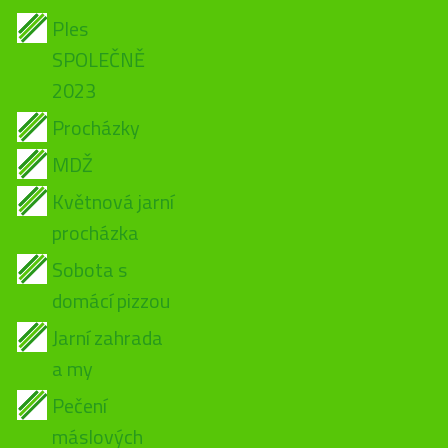
Ples
SPOLEČNĚ
2023
Procházky
MDŽ
Květnová jarní
procházka
Sobota s
domácí pizzou
Jarní zahrada
a my
Pečení
máslových