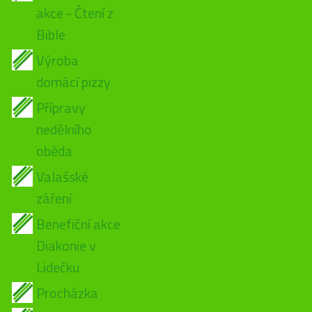
akce - Čtení z
Bible
Výroba
domácí pizzy
Přípravy
nedělního
oběda
Valašské
záření
Benefiční akce
Diakonie v
Lidečku
Procházka