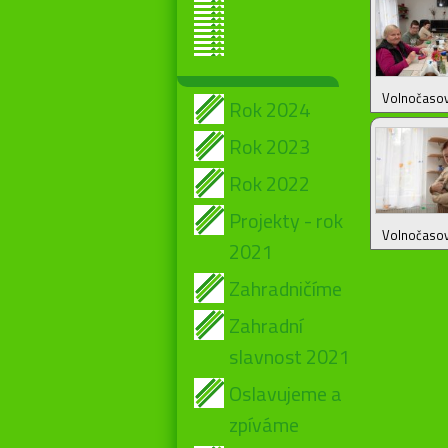
Volnočasové
Rok 2024
Rok 2023
Rok 2022
Projekty - rok
Volnočasové
2021
Zahradničíme
Zahradní
slavnost 2021
Oslavujeme a
zpíváme