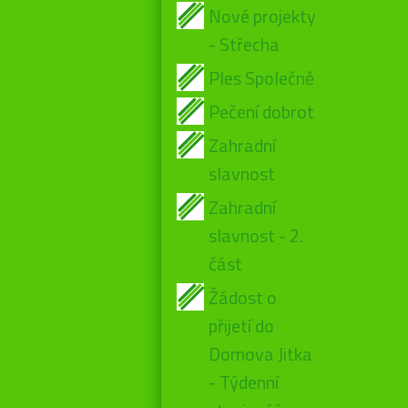
Nové projekty
- Střecha
Ples Společně
Pečení dobrot
Zahradní
slavnost
Zahradní
slavnost - 2.
část
Žádost o
přijetí do
Domova Jitka
- Týdenní