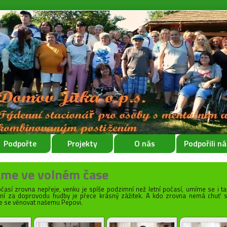
Podpořte
Projekty
O nás
Podpořili ná
áme ve volném čase
časí zrovna nepřeje, venku je spíše podzimní než letní počasí, umíme se i ta
ní za doprovodu hudby je přece krásný zážitek. A kdo zrovna nemá chuť se
e se věnovat našemu Pepovi.