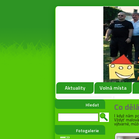
Aktuality
Volná místa
Co děl
Hledat
I když nám po
Vždyť malová
výtvarně, můž
Fotogalerie