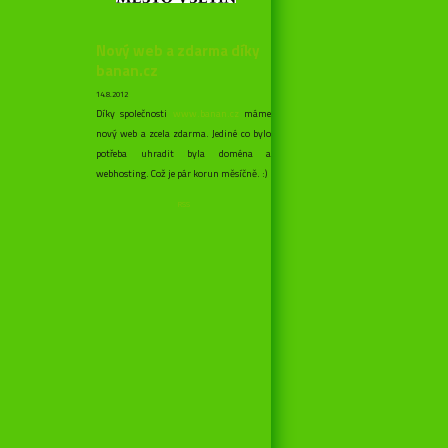
Nový web a zdarma díky
banan.cz
14.8.2012
Díky společnosti
www.banan.cz
máme
nový web a zcela zdarma. Jediné co bylo
potřeba uhradit byla doména a
webhosting. Což je pár korun měsíčně. :)
RSS