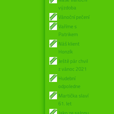
výzdoba
Vánoční pečení
Vaříme s
Patrikem
Náš klient
Honzík
Ještě pár chvil
z vánoc 2021
Hudební
odpoledne
Martička slaví
61. let
Jako ze salonu