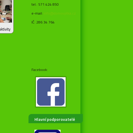
tel.: 571 424 850
e-mail:
info@domovjitka.cz
IČ: 286 34 764
tivity
Facebook:
Hlavní podporovatelé