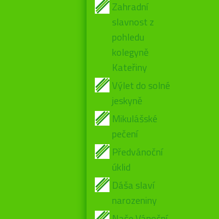
Zahradní
slavnost z
pohledu
kolegyně
Kateřiny
Výlet do solné
jeskyně
Mikulášské
pečení
Předvánoční
úklid
Dáša slaví
narozeniny
Naše Vánoční