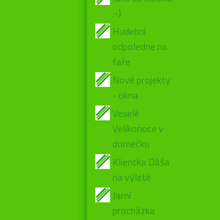
:-)
Hudební
odpoledne na
faře
Nové projekty
- okna
Veselé
Velikonoce v
domečku
Klientka Dáša
na výletě
Jarní
procházka