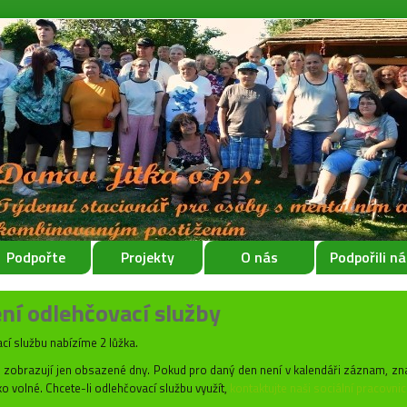
Podpořte
Projekty
O nás
Podpořili ná
ní odlehčovací služby
cí službu nabízíme 2 lůžka.
e zobrazují jen obsazené dny. Pokud pro daný den není v kalendáři záznam, z
ko volné. Chcete-li odlehčovací službu využít,
kontaktujte naši sociální pracovnic