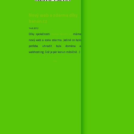
Nový web a zdarma díky
banan.cz
14.8.2012
Díky společnosti
www.banan.cz
máme
nový web a zcela zdarma. Jediné co bylo
potřeba uhradit byla doména a
webhosting. Což je pár korun měsíčně. :)
RSS