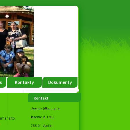
s
Kontakty
Dokumenty
Kontakt
Domov Jitka o. p. s.
Jasenická 1362
namená to,
i
.
755 01 Vsetín