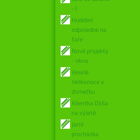
:-)
Hudební
odpoledne na
faře
Nové projekty
- okna
Veselé
Velikonoce v
domečku
Klientka Dáša
na výletě
Jarní
procházka