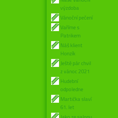
výzdoba
Vánoční pečení
Vaříme s
Patrikem
Náš klient
Honzík
Ještě pár chvil
z vánoc 2021
Hudební
odpoledne
Martička slaví
61. let
Jako ze salonu