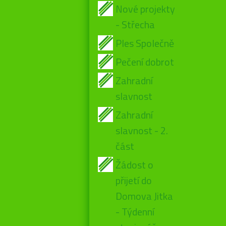
Nové projekty
- Střecha
Ples Společně
Pečení dobrot
Zahradní
slavnost
Zahradní
slavnost - 2.
část
Žádost o
přijetí do
Domova Jitka
- Týdenní