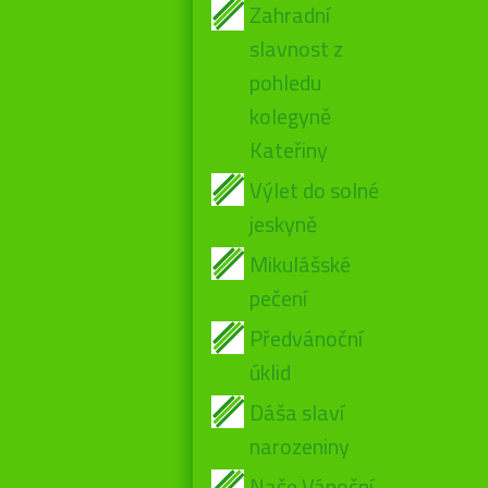
Zahradní
slavnost z
pohledu
kolegyně
Kateřiny
Výlet do solné
jeskyně
Mikulášské
pečení
Předvánoční
úklid
Dáša slaví
narozeniny
Naše Vánoční