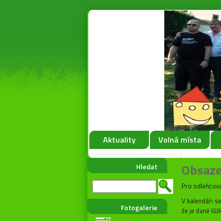
Aktuality
Volná místa
Obsaze
Hledat
Pro odlehčova
V kalendáři s
Fotogalerie
že je dané lůž