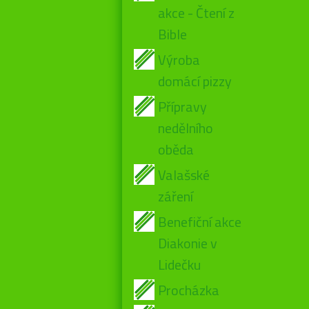
akce - Čtení z
Bible
Výroba
domácí pizzy
Přípravy
nedělního
oběda
Valašské
záření
Benefiční akce
Diakonie v
Lidečku
Procházka