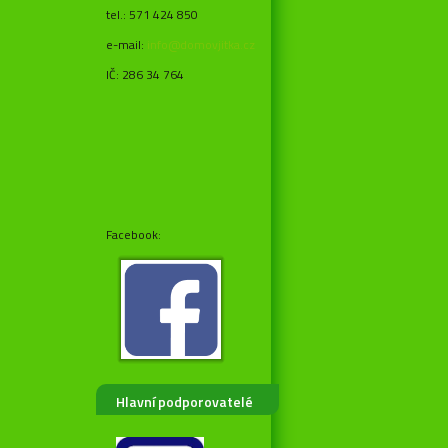
tel.: 571 424 850
e-mail:
info@domovjitka.cz
IČ: 286 34 764
Facebook:
Hlavní podporovatelé