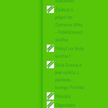
stacionář
Žádost o
přijetí do
Domova Jitka
- Odlehčovací
služba
Pobyt na Sola
Gratia I.
Sola Gratia a
jiné výlety z
pohledu
kolegy Patrika
Plavání
Odpolední