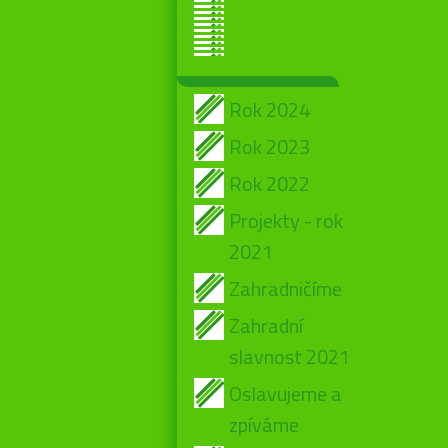
Rok 2024
Rok 2023
Rok 2022
Projekty - rok
2021
Zahradničíme
Zahradní
slavnost 2021
Oslavujeme a
zpíváme