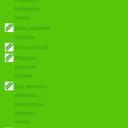
knihovnou
Vsetín
Naše podzimní
výzdoba
Domácí štrúdl
Podzimní
kreativní
tvoření
Den seniorů s
městskou
knihovnou a
charitou
Vsetín