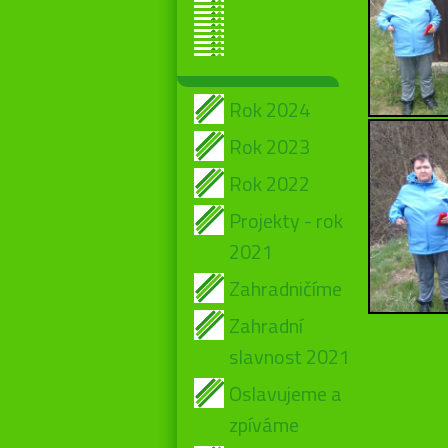
Rok 2024
Rok 2023
Rok 2022
Projekty - rok
2021
Zahradničíme
Zahradní
slavnost 2021
Oslavujeme a
zpíváme