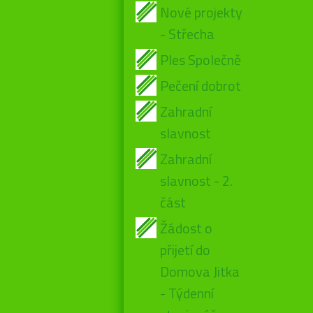
Nové projekty
- Střecha
Ples Společně
Pečení dobrot
Zahradní
slavnost
Zahradní
slavnost - 2.
část
Žádost o
přijetí do
Domova Jitka
- Týdenní