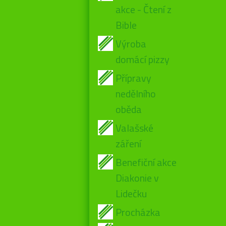
akce - Čtení z
Bible
Výroba
domácí pizzy
Přípravy
nedělního
oběda
Valašské
záření
Benefiční akce
Diakonie v
Lidečku
Procházka