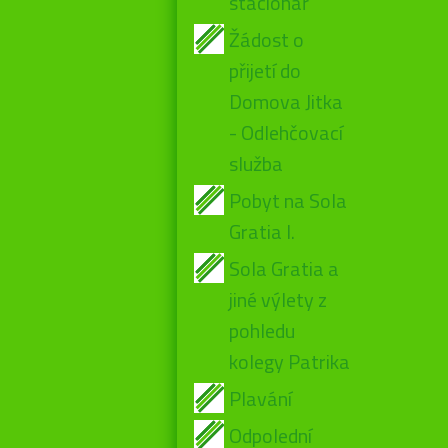
stacionář
Žádost o
přijetí do
Domova Jitka
- Odlehčovací
služba
Pobyt na Sola
Gratia I.
Sola Gratia a
jiné výlety z
pohledu
kolegy Patrika
Plavání
Odpolední