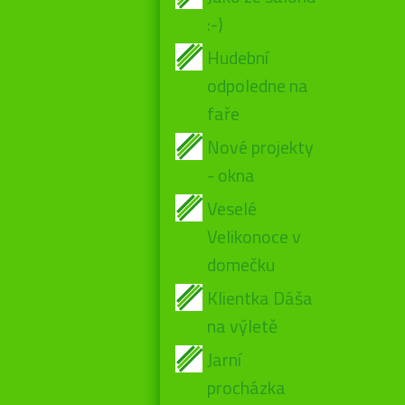
:-)
Hudební
odpoledne na
faře
Nové projekty
- okna
Veselé
Velikonoce v
domečku
Klientka Dáša
na výletě
Jarní
procházka