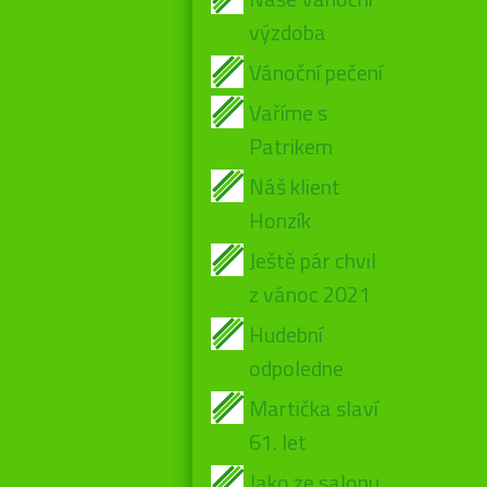
výzdoba
Vánoční pečení
Vaříme s
Patrikem
Náš klient
Honzík
Ještě pár chvil
z vánoc 2021
Hudební
odpoledne
Martička slaví
61. let
Jako ze salonu