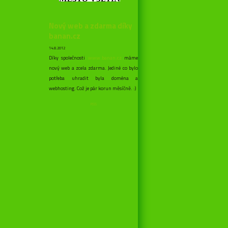
Nový web a zdarma díky
banan.cz
14.8.2012
Díky společnosti
www.banan.cz
máme
nový web a zcela zdarma. Jediné co bylo
potřeba uhradit byla doména a
webhosting. Což je pár korun měsíčně. :)
RSS