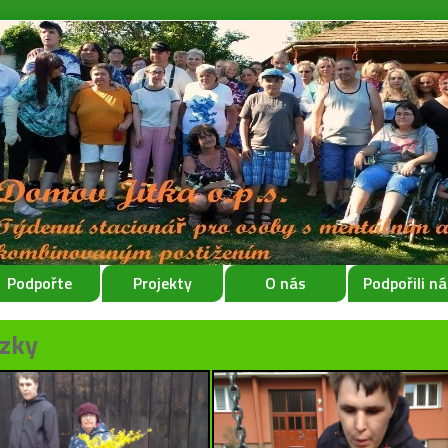
Podpořte
Projekty
O nás
Podpořili ná
zky