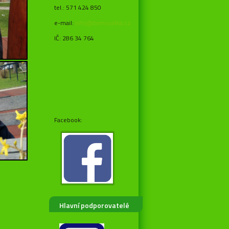
tel.: 571 424 850
e-mail:
info@domovjitka.cz
IČ: 286 34 764
Facebook:
Hlavní podporovatelé