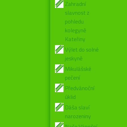
Zahradní
slavnost z
pohledu
kolegyně
Kateřiny
Výlet do solné
jeskyně
Mikulášské
pečení
Předvánoční
úklid
Dáša slaví
narozeniny
Naše Vánoční