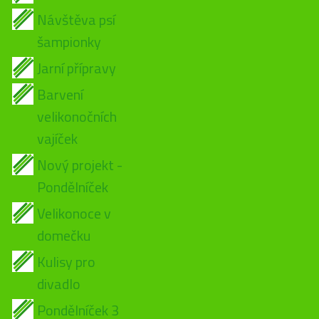
Návštěva psí
šampionky
Jarní přípravy
Barvení
velikonočních
vajíček
Nový projekt -
Pondělníček
Velikonoce v
domečku
Kulisy pro
divadlo
Pondělníček 3