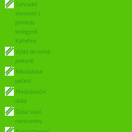
Zahradní
slavnost z
pohledu
kolegyně
Kateřiny
Výlet do solné
jeskyně
Mikulášské
pečení
Předvánoční
úklid
Dáša slaví
narozeniny
Naše Vánoční