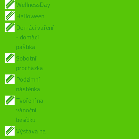
WellnessDay
Halloween
Domácí vaření
- domácí
paštika
Sobotní
procházka
Podzimní
nástěnka
Tvoření na
vánoční
besídku
Výstava na