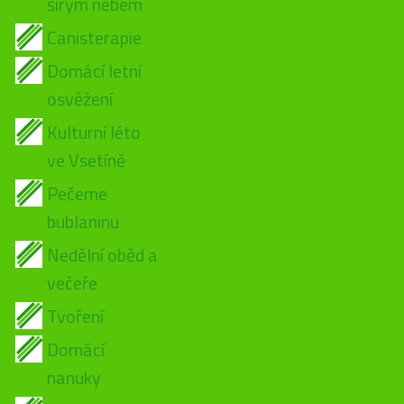
širým nebem
Canisterapie
Domácí letní
osvěžení
Kulturní léto
ve Vsetíně
Pečeme
bublaninu
Nedělní oběd a
večeře
Tvoření
Domácí
nanuky