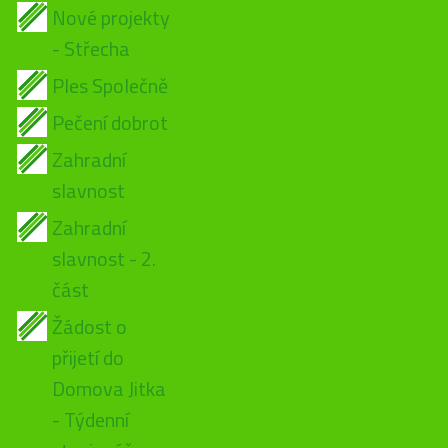
Nové projekty
- Střecha
Ples Společně
Pečení dobrot
Zahradní
slavnost
Zahradní
slavnost - 2.
část
Žádost o
přijetí do
Domova Jitka
- Týdenní