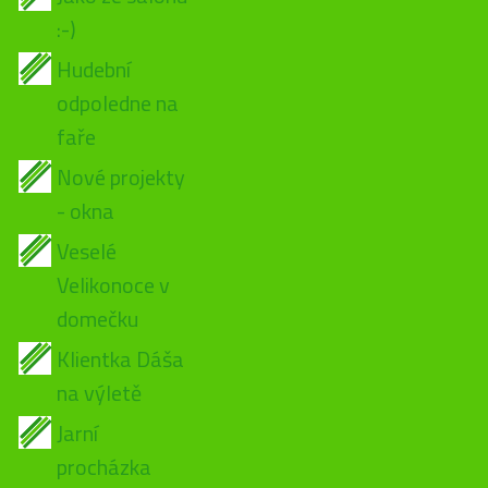
:-)
Hudební
odpoledne na
faře
Nové projekty
- okna
Veselé
Velikonoce v
domečku
Klientka Dáša
na výletě
Jarní
procházka