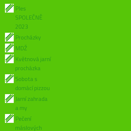
Ples
SPOLEČNĚ
2023
Procházky
MDŽ
Květnová jarní
procházka
Sobota s
domácí pizzou
Jarní zahrada
a my
Pečení
máslových