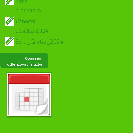
Zimní
procházka
Vánoční
besídka 2024
Sola_Gratia_2024
Obsazení
odlehčovací služby
RSS