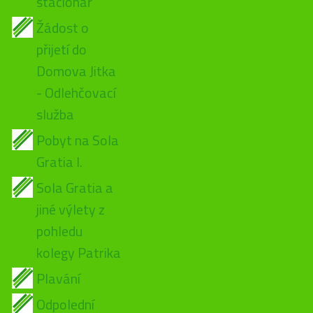
stacionář
Žádost o
přijetí do
Domova Jitka
- Odlehčovací
služba
Pobyt na Sola
Gratia I.
Sola Gratia a
jiné výlety z
pohledu
kolegy Patrika
Plavání
Odpolední