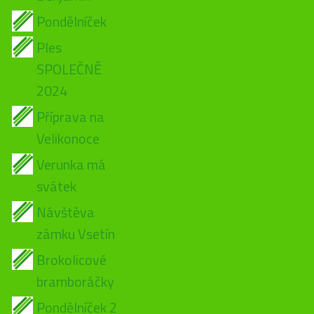
Pondělníček
Ples
SPOLEČNĚ
2024
Příprava na
Velikonoce
Verunka má
svátek
Návštěva
zámku Vsetín
Brokolicové
bramboráčky
Pondělníček 2