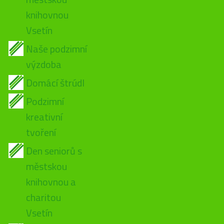
knihovnou
Vsetín
Naše podzimní
výzdoba
Domácí štrúdl
Podzimní
kreativní
tvoření
Den seniorů s
městskou
knihovnou a
charitou
Vsetín