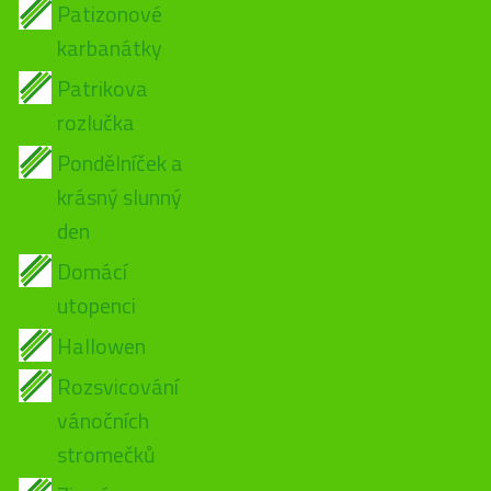
Patizonové
karbanátky
Patrikova
rozlučka
Pondělníček a
krásný slunný
den
Domácí
utopenci
Hallowen
Rozsvicování
vánočních
stromečků