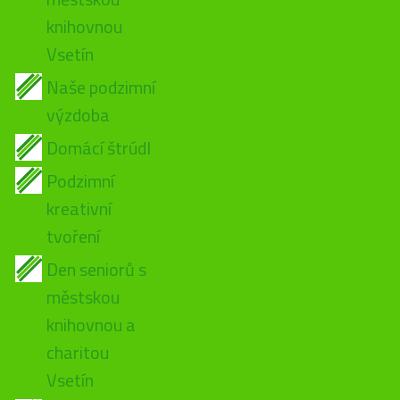
knihovnou
Vsetín
Naše podzimní
výzdoba
Domácí štrúdl
Podzimní
kreativní
tvoření
Den seniorů s
městskou
knihovnou a
charitou
Vsetín