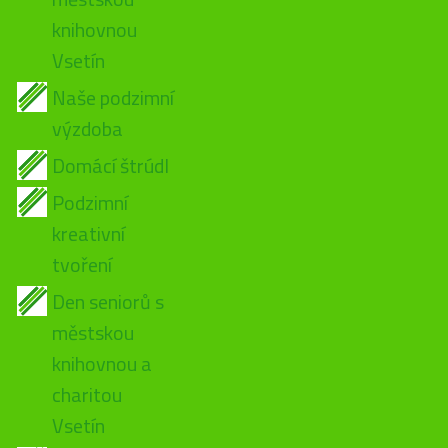
knihovnou
Vsetín
Naše podzimní
výzdoba
Domácí štrúdl
Podzimní
kreativní
tvoření
Den seniorů s
městskou
knihovnou a
charitou
Vsetín