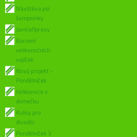
Návštěva psí
šampionky
Jarní přípravy
Barvení
velikonočních
vajíček
Nový projekt -
Pondělníček
Velikonoce v
domečku
Kulisy pro
divadlo
Pondělníček 3