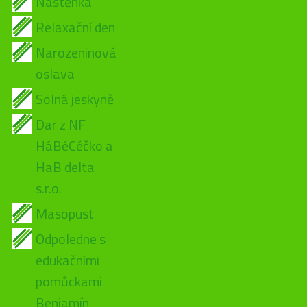
Nástěnka
Relaxační den
Narozeninová
oslava
Solná jeskyně
Dar z NF
HáBéCéčko a
HaB delta
s.r.o.
Masopust
Odpoledne s
edukačními
pomůckami
Benjamín