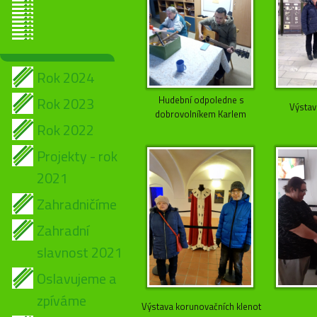
Rok 2024
Rok 2023
Hudební odpoledne s
Výstav
dobrovolníkem Karlem
Rok 2022
Projekty - rok
2021
Zahradničíme
Zahradní
slavnost 2021
Oslavujeme a
zpíváme
Výstava korunovačních klenot