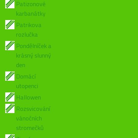
Patizonové
karbanátky
Patrikova
rozlučka
Pondělníček a
krásný slunný
den
Domácí
utopenci
Hallowen
Rozsvicování
vánočních
stromečků