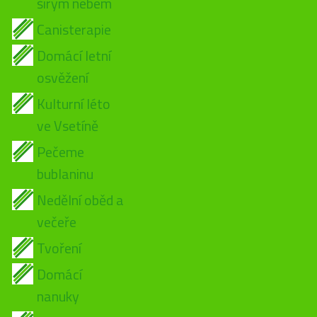
širým nebem
Canisterapie
Domácí letní
osvěžení
Kulturní léto
ve Vsetíně
Pečeme
bublaninu
Nedělní oběd a
večeře
Tvoření
Domácí
nanuky