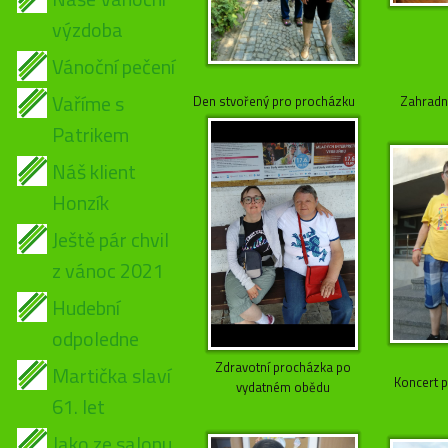
výzdoba
Vánoční pečení
Vaříme s
Den stvořený pro procházku
Zahradní
Patrikem
Náš klient
Honzík
Ještě pár chvil
z vánoc 2021
Hudební
odpoledne
Zdravotní procházka po
Martička slaví
Koncert 
vydatném obědu
61. let
Jako ze salonu