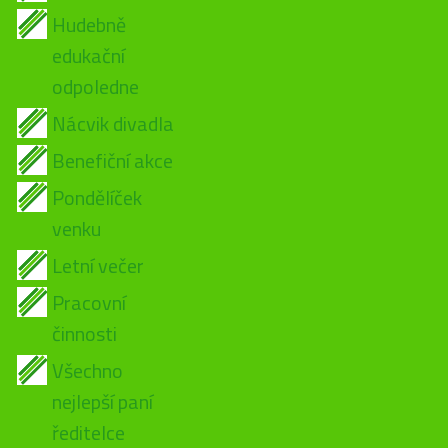
Hudebně
edukační
odpoledne
Nácvik divadla
Benefiční akce
Pondělíček
venku
Letní večer
Pracovní
činnosti
Všechno
nejlepší paní
ředitelce