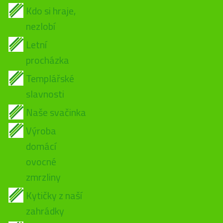
Kdo si hraje,
nezlobí
Letní
procházka
Templářské
slavnosti
Naše svačinka
Výroba
domácí
ovocné
zmrzliny
Kytičky z naší
zahrádky