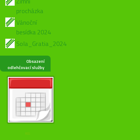
Zimní
procházka
Vánoční
besídka 2024
Sola_Gratia_2024
Obsazení
odlehčovací služby
RSS