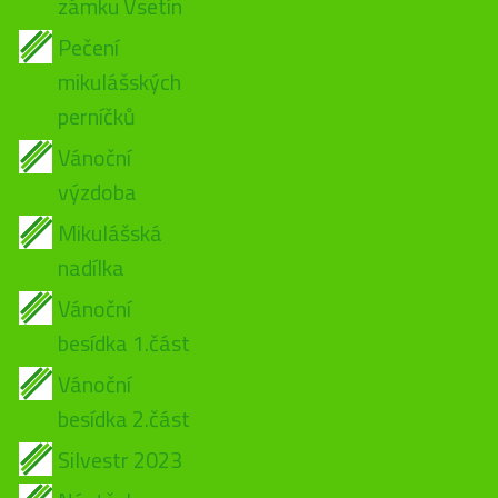
zámku Vsetín
Pečení
mikulášských
perníčků
Vánoční
výzdoba
Mikulášská
nadílka
Vánoční
besídka 1.část
Vánoční
besídka 2.část
Silvestr 2023