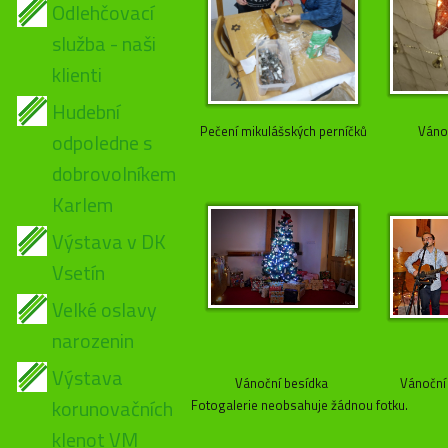
Odlehčovací
služba - naši
klienti
Hudební
Pečení mikulášských perníčků
Váno
odpoledne s
dobrovolníkem
Karlem
Výstava v DK
Vsetín
Velké oslavy
narozenin
Výstava
Vánoční besídka
Vánoční 
korunovačních
Fotogalerie neobsahuje žádnou fotku.
klenot VM