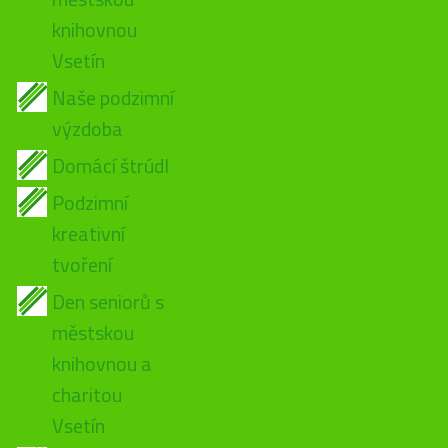
knihovnou
Vsetín
Naše podzimní
výzdoba
Domácí štrúdl
Podzimní
kreativní
tvoření
Den seniorů s
městskou
knihovnou a
charitou
Vsetín