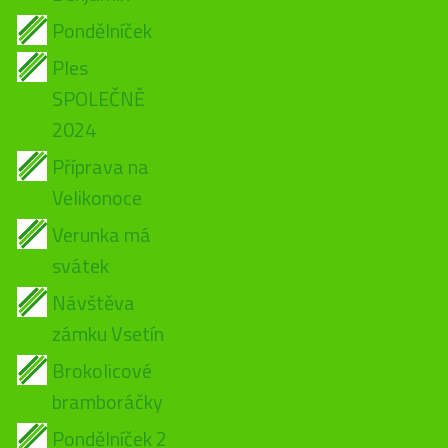
Pondělníček
Ples
SPOLEČNĚ
2024
Příprava na
Velikonoce
Verunka má
svátek
Návštěva
zámku Vsetín
Brokolicové
bramboráčky
Pondělníček 2