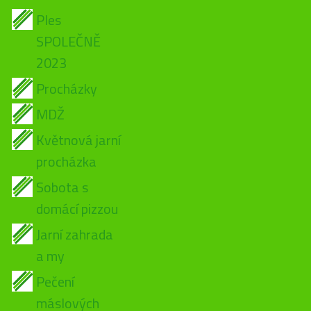
Ples
SPOLEČNĚ
2023
Procházky
MDŽ
Květnová jarní
procházka
Sobota s
domácí pizzou
Jarní zahrada
a my
Pečení
máslových