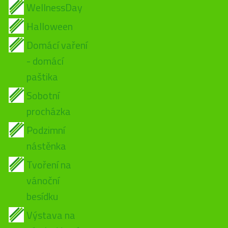
WellnessDay
Halloween
Domácí vaření
- domácí
paštika
Sobotní
procházka
Podzimní
nástěnka
Tvoření na
vánoční
besídku
Výstava na