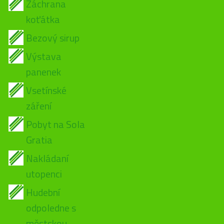
Záchrana
koťátka
Bezový sirup
Výstava
panenek
Vsetínské
záření
Pobyt na Sola
Gratia
Nakládaní
utopenci
Hudební
odpoledne s
městskou