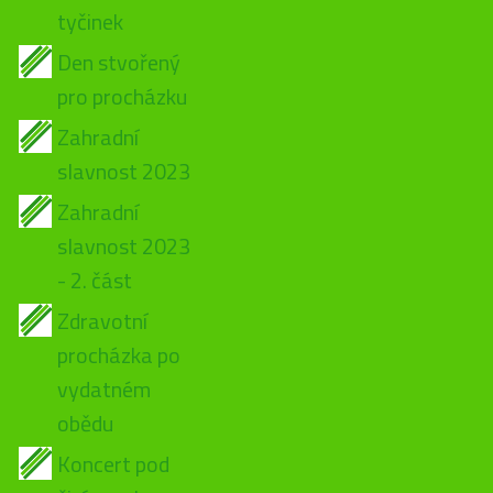
tyčinek
Den stvořený
pro procházku
Zahradní
slavnost 2023
Zahradní
slavnost 2023
- 2. část
Zdravotní
procházka po
vydatném
obědu
Koncert pod