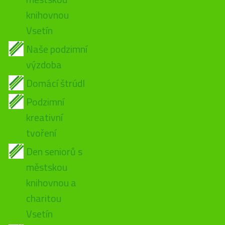
knihovnou
Vsetín
Naše podzimní
výzdoba
Domácí štrúdl
Podzimní
kreativní
tvoření
Den seniorů s
městskou
knihovnou a
charitou
Vsetín