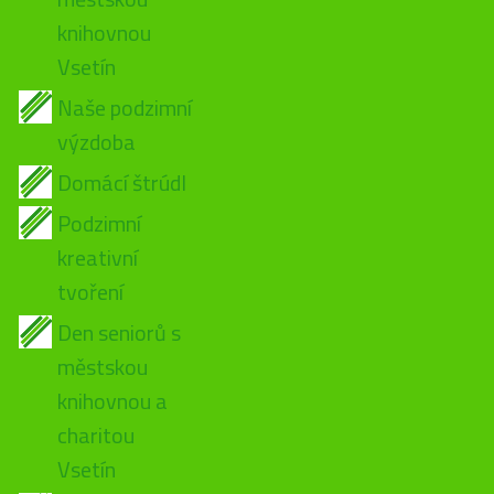
knihovnou
Vsetín
Naše podzimní
výzdoba
Domácí štrúdl
Podzimní
kreativní
tvoření
Den seniorů s
městskou
knihovnou a
charitou
Vsetín