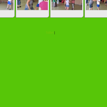
Sdílet
|