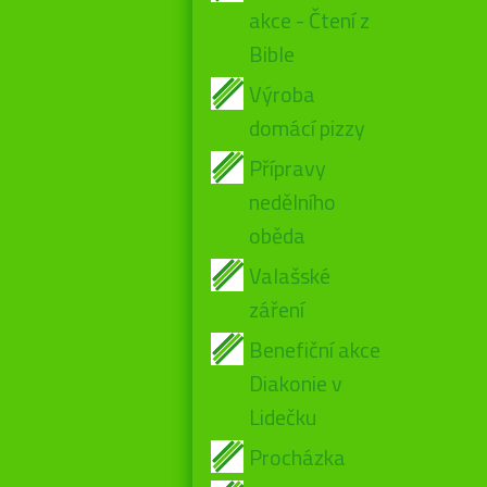
akce - Čtení z
Bible
Výroba
domácí pizzy
Přípravy
nedělního
oběda
Valašské
záření
Benefiční akce
Diakonie v
Lidečku
Procházka