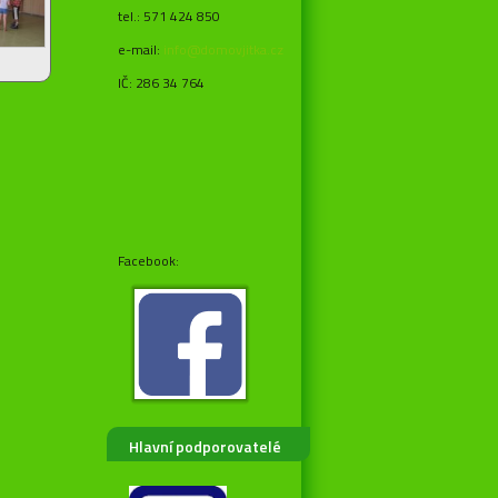
tel.: 571 424 850
e-mail:
info@domovjitka.cz
IČ: 286 34 764
Facebook:
Hlavní podporovatelé