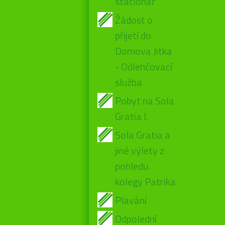
stacionář
Žádost o
přijetí do
Domova Jitka
- Odlehčovací
služba
Pobyt na Sola
Gratia I.
Sola Gratia a
jiné výlety z
pohledu
kolegy Patrika
Plavání
Odpolední