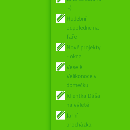
:-)
Hudební
odpoledne na
faře
Nové projekty
- okna
Veselé
Velikonoce v
domečku
Klientka Dáša
na výletě
Jarní
procházka