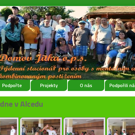
Podpořte
Projekty
O nás
Podpořili ná
dne v Alcedu