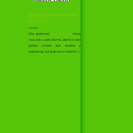
Nový web a zdarma díky
banan.cz
14.8.2012
Díky společnosti
www.banan.cz
máme
nový web a zcela zdarma. Jediné co bylo
potřeba uhradit byla doména a
webhosting. Což je pár korun měsíčně. :)
RSS