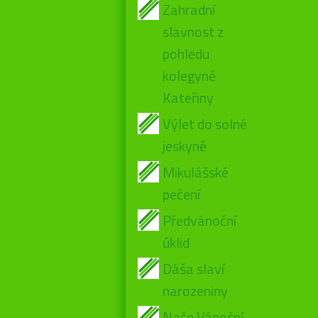
Zahradní
slavnost z
pohledu
kolegyně
Kateřiny
Výlet do solné
jeskyně
Mikulášské
pečení
Předvánoční
úklid
Dáša slaví
narozeniny
Naše Vánoční