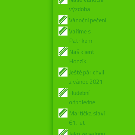
výzdoba
Vánoční pečení
Vaříme s
Patrikem
Náš klient
Honzík
Ještě pár chvil
z vánoc 2021
Hudební
odpoledne
Martička slaví
61. let
Jako ze salonu