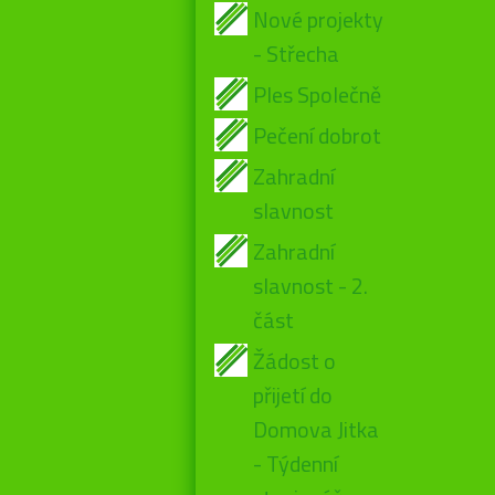
Nové projekty
- Střecha
Ples Společně
Pečení dobrot
Zahradní
slavnost
Zahradní
slavnost - 2.
část
Žádost o
přijetí do
Domova Jitka
- Týdenní