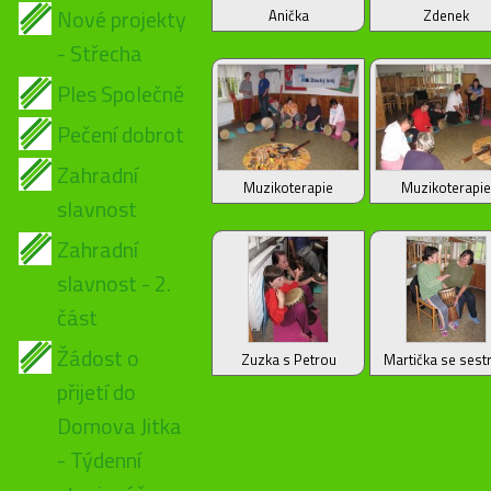
Nové projekty
Anička
Zdenek
- Střecha
Ples Společně
Pečení dobrot
Zahradní
Muzikoterapie
Muzikoterapie
slavnost
Zahradní
slavnost - 2.
část
Žádost o
Zuzka s Petrou
Martička se sest
přijetí do
Domova Jitka
- Týdenní