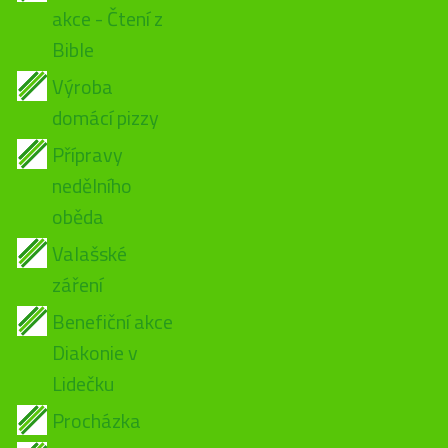
akce - Čtení z
Bible
Výroba
domácí pizzy
Přípravy
nedělního
oběda
Valašské
záření
Benefiční akce
Diakonie v
Lidečku
Procházka