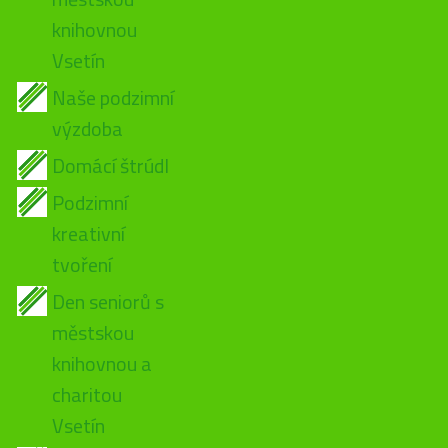
knihovnou
Vsetín
Naše podzimní
výzdoba
Domácí štrúdl
Podzimní
kreativní
tvoření
Den seniorů s
městskou
knihovnou a
charitou
Vsetín