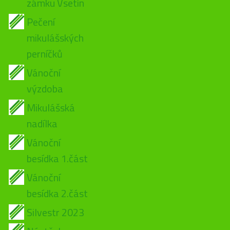
zámku Vsetín
Pečení
mikulášských
perníčků
Vánoční
výzdoba
Mikulášská
nadílka
Vánoční
besídka 1.část
Vánoční
besídka 2.část
Silvestr 2023