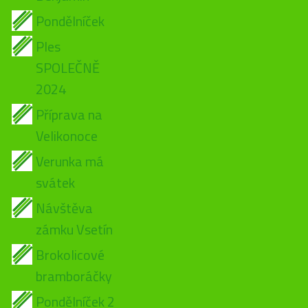
Pondělníček
Ples
SPOLEČNĚ
2024
Příprava na
Velikonoce
Verunka má
svátek
Návštěva
zámku Vsetín
Brokolicové
bramboráčky
Pondělníček 2