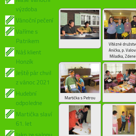
výzdoba
Vánoční pečení
Vaříme s
Patrikem
Vítězné družstv
Anička, p. Valov
Náš klient
Miladka, Zdene
Honzík
Ještě pár chvil
z vánoc 2021
Hudební
Martička s Petrou
odpoledne
Martička slaví
61. let
Jako ze salonu