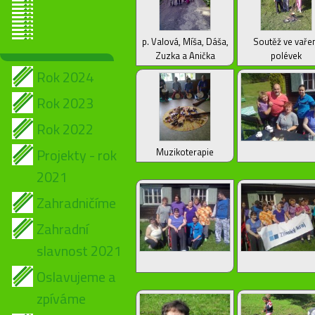
p. Valová, Míša, Dáša,
Soutěž ve vaře
Zuzka a Anička
polévek
Rok 2024
Rok 2023
Rok 2022
Projekty - rok
Muzikoterapie
2021
Zahradničíme
Zahradní
slavnost 2021
Oslavujeme a
zpíváme