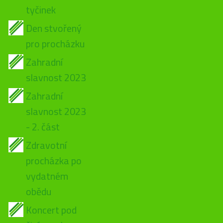
tyčinek
Den stvořený
pro procházku
Zahradní
slavnost 2023
Zahradní
slavnost 2023
- 2. část
Zdravotní
procházka po
vydatném
obědu
Koncert pod