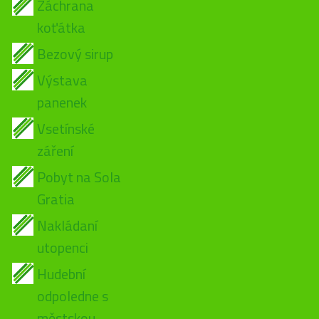
Záchrana
koťátka
Bezový sirup
Výstava
panenek
Vsetínské
záření
Pobyt na Sola
Gratia
Nakládaní
utopenci
Hudební
odpoledne s
městskou