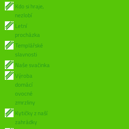
Kdo si hraje,
nezlobí
Letní
procházka
Templářské
slavnosti
Naše svačinka
Výroba
domácí
ovocné
zmrzliny
Kytičky z naší
zahrádky