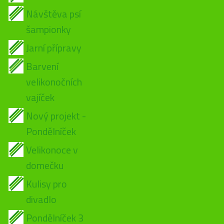
Návštěva psí
šampionky
Jarní přípravy
Barvení
velikonočních
vajíček
Nový projekt -
Pondělníček
Velikonoce v
domečku
Kulisy pro
divadlo
Pondělníček 3