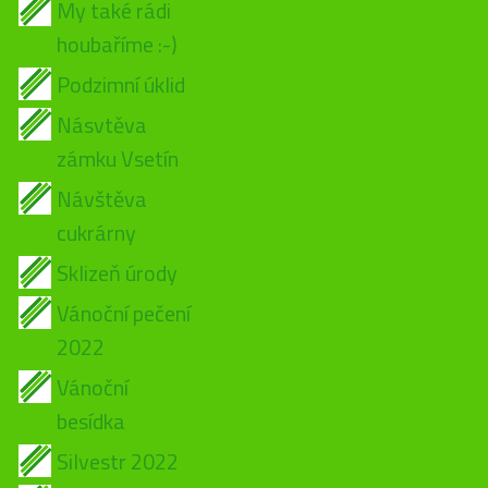
My také rádi
houbaříme :-)
Podzimní úklid
Násvtěva
zámku Vsetín
Návštěva
cukrárny
Sklizeň úrody
Vánoční pečení
2022
Vánoční
besídka
Silvestr 2022