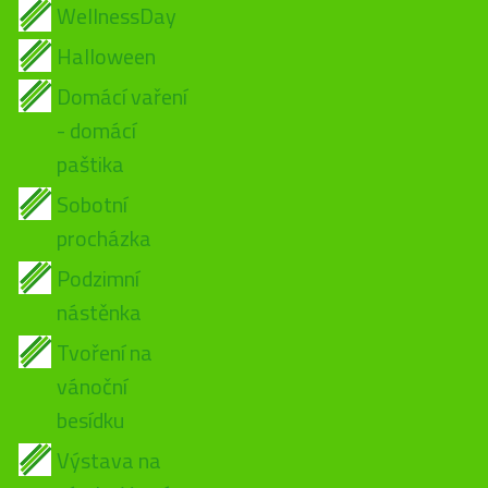
WellnessDay
Halloween
Domácí vaření
- domácí
paštika
Sobotní
procházka
Podzimní
nástěnka
Tvoření na
vánoční
besídku
Výstava na