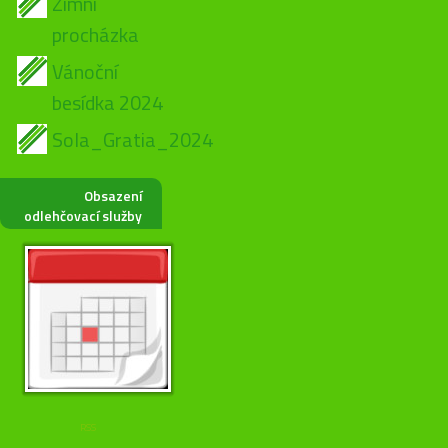
Zimní
procházka
Vánoční
besídka 2024
Sola_Gratia_2024
Obsazení
odlehčovací služby
RSS