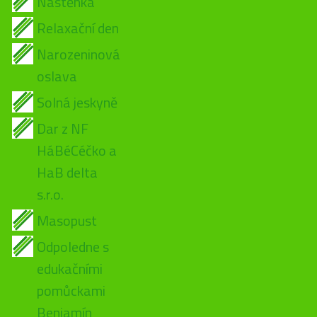
Nástěnka
Relaxační den
Narozeninová
oslava
Solná jeskyně
Dar z NF
HáBéCéčko a
HaB delta
s.r.o.
Masopust
Odpoledne s
edukačními
pomůckami
Benjamín