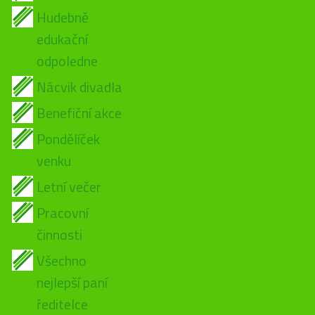
Hudebně
edukační
odpoledne
Nácvik divadla
Benefiční akce
Pondělíček
venku
Letní večer
Pracovní
činnosti
Všechno
nejlepší paní
ředitelce