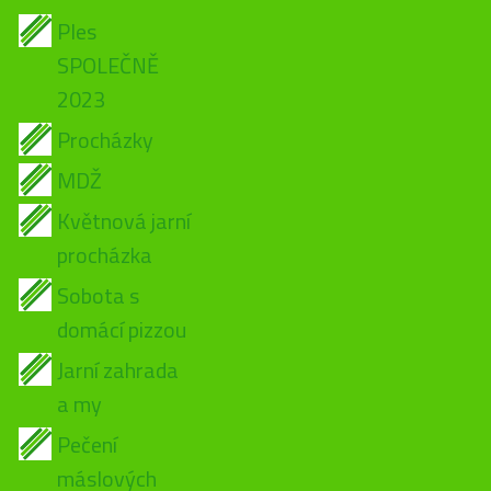
Ples
SPOLEČNĚ
2023
Procházky
MDŽ
Květnová jarní
procházka
Sobota s
domácí pizzou
Jarní zahrada
a my
Pečení
máslových