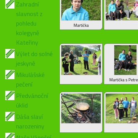
Zahradní
slavnost z
pohledu
Martička
kolegyně
Kateřiny
Výlet do solné
jeskyně
Mikulášské
Martička s Petr
pečení
Předvánoční
úklid
Dáša slaví
narozeniny
Naše Vánoční