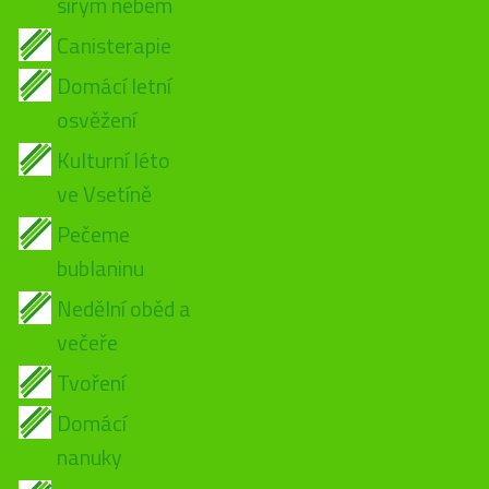
širým nebem
Canisterapie
Domácí letní
osvěžení
Kulturní léto
ve Vsetíně
Pečeme
bublaninu
Nedělní oběd a
večeře
Tvoření
Domácí
nanuky