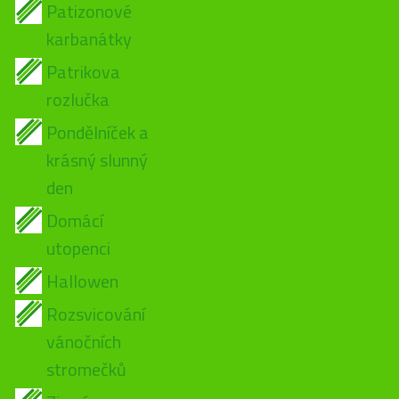
Patizonové
karbanátky
Patrikova
rozlučka
Pondělníček a
krásný slunný
den
Domácí
utopenci
Hallowen
Rozsvicování
vánočních
stromečků