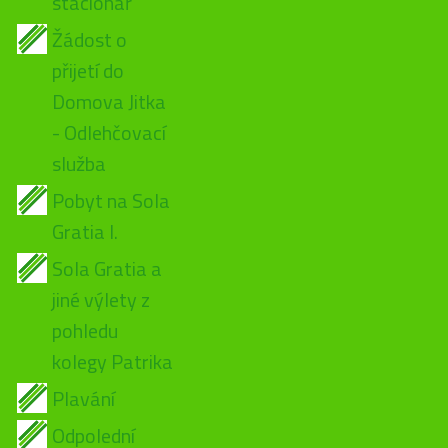
stacionář
Žádost o
přijetí do
Domova Jitka
- Odlehčovací
služba
Pobyt na Sola
Gratia I.
Sola Gratia a
jiné výlety z
pohledu
kolegy Patrika
Plavání
Odpolední