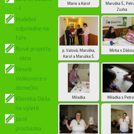
Marie a Karol
Maruška Š., Petr
:-)
Zuzka
Hudební
odpoledne na
faře
Nové projekty
p. Valová, Maruška,
Mirka s Dášou
- okna
Karol a Maruška Š.
Veselé
Velikonoce v
domečku
Klientka Dáša
Miladka
Miladka s Petr
na výletě
Jarní
procházka