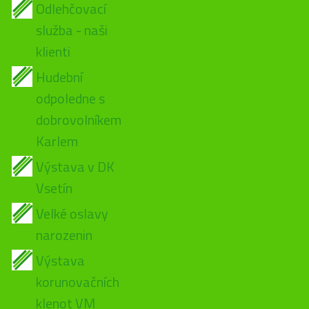
Odlehčovací
služba - naši
klienti
Hudební
odpoledne s
dobrovolníkem
Karlem
Výstava v DK
Vsetín
Velké oslavy
narozenin
Výstava
korunovačních
klenot VM