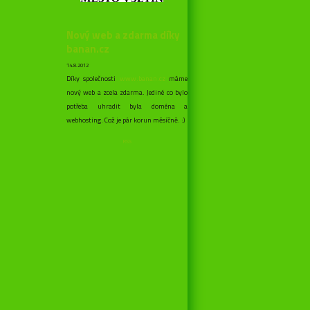
Nový web a zdarma díky
banan.cz
14.8.2012
Díky společnosti
www.banan.cz
máme
nový web a zcela zdarma. Jediné co bylo
potřeba uhradit byla doména a
webhosting. Což je pár korun měsíčně. :)
RSS