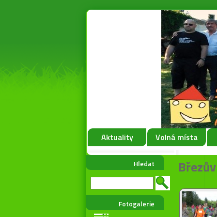
Aktuality
Volná místa
Březův
Hledat
Fotogalerie