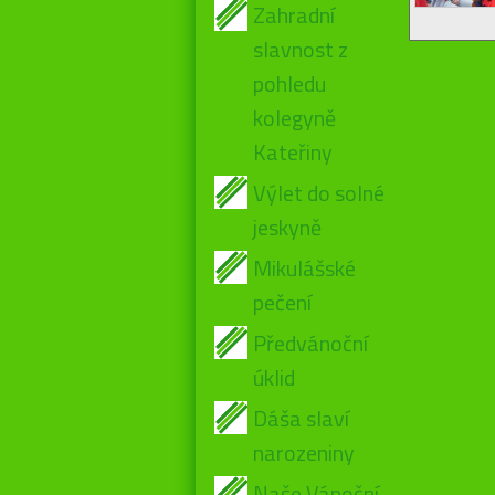
Zahradní
slavnost z
pohledu
kolegyně
Kateřiny
Výlet do solné
jeskyně
Mikulášské
pečení
Předvánoční
úklid
Dáša slaví
narozeniny
Naše Vánoční