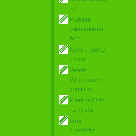
:-)
Hudební
odpoledne na
faře
Nové projekty
- okna
Veselé
Velikonoce v
domečku
Klientka Dáša
na výletě
Jarní
procházka