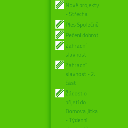
Nové projekty
- Střecha
Ples Společně
Pečení dobrot
Zahradní
slavnost
Zahradní
slavnost - 2.
část
Žádost o
přijetí do
Domova Jitka
- Týdenní