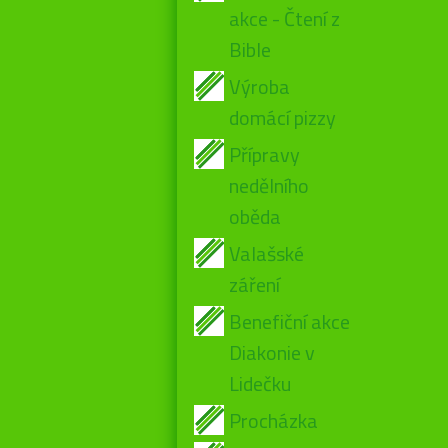
akce - Čtení z
Bible
Výroba
domácí pizzy
Přípravy
nedělního
oběda
Valašské
záření
Benefiční akce
Diakonie v
Lidečku
Procházka