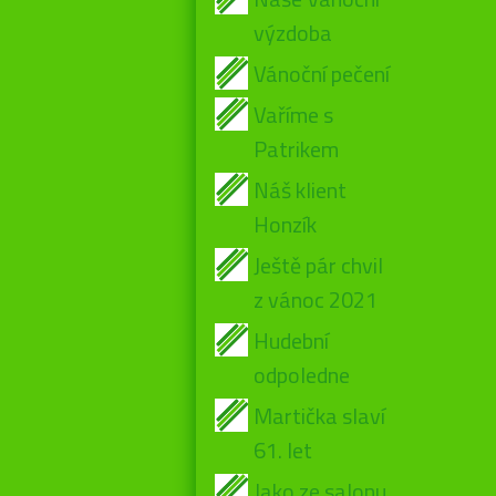
výzdoba
Vánoční pečení
Vaříme s
Patrikem
Náš klient
Honzík
Ještě pár chvil
z vánoc 2021
Hudební
odpoledne
Martička slaví
61. let
Jako ze salonu