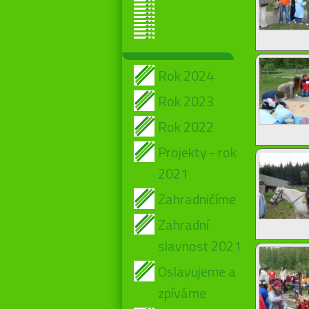
Rok 2024
Rok 2023
Rok 2022
Projekty - rok
2021
Zahradničíme
Zahradní
slavnost 2021
Oslavujeme a
zpíváme