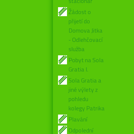
stacionář
Žádost o
přijetí do
Domova Jitka
- Odlehčovací
služba
Pobyt na Sola
Gratia I.
Sola Gratia a
jiné výlety z
pohledu
kolegy Patrika
Plavání
Odpolední