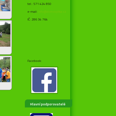
tel.: 571 424 850
e-mail:
info@domovjitka.cz
IČ: 286 34 764
Facebook:
Hlavní podporovatelé