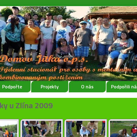
Podpořte
Projekty
O nás
Podpořili ná
ky u Zlína 2009