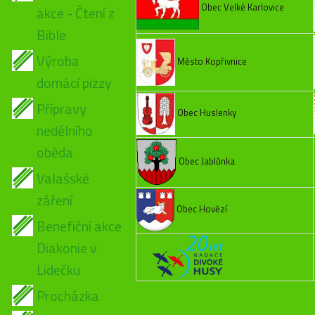
Obec Velké Karlovice
akce - Čtení z
Bible
Výroba
Město Kopřivnice
domácí pizzy
Přípravy
Obec Huslenky
nedělního
oběda
Obec Jablůnka
Valašské
záření
Obec Hovězí
Benefiční akce
Diakonie v
Lidečku
Procházka