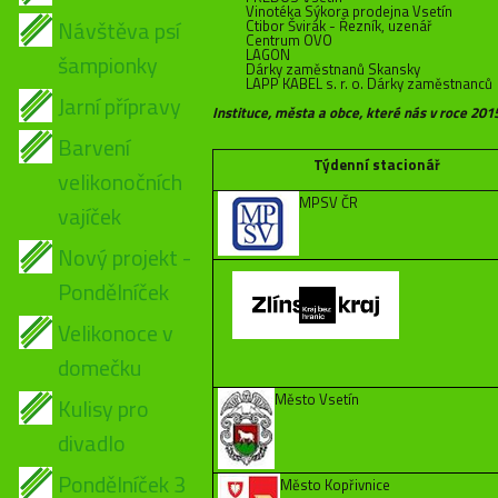
Vinotéka Sýkora prodejna Vsetín
Návštěva psí
Ctibor Švirák - Řezník, uzenář
Centrum OVO
LAGON
šampionky
Dárky zaměstnanů Skansky
LAPP KABEL s. r. o. Dárky zaměstnanců
Jarní přípravy
Instituce, města a obce, které nás v roce 201
Barvení
Týdenní stacionář
velikonočních
MPSV ČR
vajíček
Nový projekt -
Pondělníček
Velikonoce v
domečku
Město Vsetín
Kulisy pro
divadlo
Pondělníček 3
Město Kopřivnice