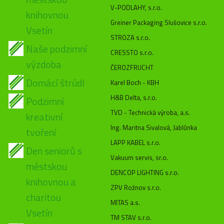
V-PODLAHY, s.r.o.
knihovnou
Greiner Packaging Slušovice s.r.o.
Vsetín
STROZA s.r.o.
Naše podzimní
CRESSTO s.r.o.
výzdoba
ČEROZFRUCHT
Domácí štrúdl
Karel Boch - KBH
H&B Delta, s.r.o.
Podzimní
TVD - Technická výroba, a.s.
kreativní
Ing. Maritna Sivalová, Jablůnka
tvoření
LAPP KABEL s.r.o.
Den seniorů s
Vakuum servis, sr.o.
městskou
DENCOP LIGHTING s.r.o.
knihovnou a
ZPV Rožnov s.r.o.
charitou
MITAS a.s.
Vsetín
TM STAV s.r.o.