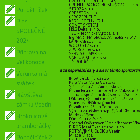
PWO CZECH REPUBLIC a.s.
GREINER PACKAGING SLUŠOVICE s. r. o.
Pondělníček
STROZA s. r. o.
CRESSTO s. r. o.
ČEROZFRUCHT
Ples
KAREL BOCH - KBH
COMET SYSTEM
SPOLEČNĚ
H&B Delta, s. r. o.
TVD - Technická výroba, a. s.
Ing MARTINA SIVALOVÁ, Jablůnka 547
2024
LAPP KABEL s. r. o.
WOCO STV s. r. o.
ZPV Rožnov s. r. o.
Příprava na
SERVIS CLIMAX a.s.
VAKUUM SERVIS s.r.o.
Velikonoce
JIŘÍ ROHÁČEK
a za nepeněžní dary a slevy těmto sponzorů
Verunka má
IRISA výrobní družstvo
svátek
Kafe Maté, Marie Vaňková
Střípek štětí Zlín Anna Lišková
Řeznictví a uzenářství Ritter Valašské 
Návštěva
Jednota spotřební družstvo ve Vsetíně
Důbrava, výrobní chemické družstvo
zámku Vsetín
Stanislav Olšák papírnictví
Řezník uzenář Jan Černocký
Výroba valašských papučí, Val. Klobouky
Brokolicové
Medoks Všemina
Dům Kultury Vsetín
Grössel Občerstvení Pod hřbitovem Vla
bramboráčky
ELPOS Josef Tkadlec spol. s r.o.
POTRAVINY U DĚDICŮ Vsetín
Milada Mladá
Pondělníček 2
FREDOS Vsetín