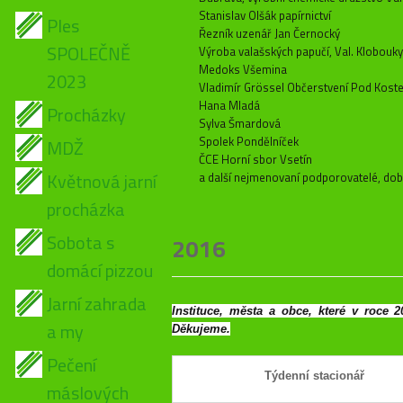
Stanislav Olšák papírnictví
Ples
Řezník uzenář Jan Černocký
SPOLEČNĚ
Výroba valašských papučí, Val. Klobouky
Medoks Všemina
2023
Vladimír Grössel Občerstvení Pod Kost
Hana Mladá
Procházky
Sylva Šmardová
Spolek Pondělníček
MDŽ
ČCE Horní sbor Vsetín
Květnová jarní
a další nejmenovaní podporovatelé, dobr
procházka
Sobota s
2016
domácí pizzou
Jarní zahrada
Instituce, města a obce, které v roce 
a my
Děkujeme.
Pečení
Týdenní stacionář
máslových