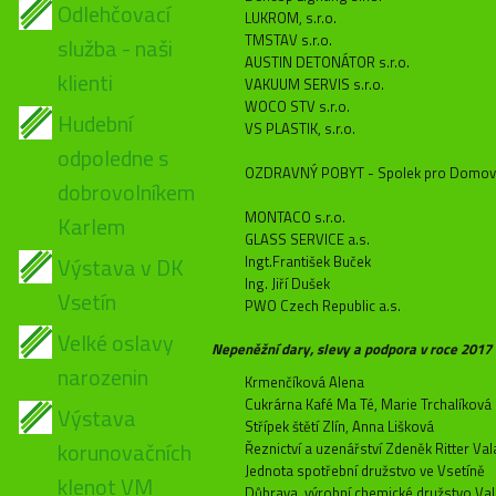
Odlehčovací
LUKROM, s.r.o.
TMSTAV s.r.o.
služba - naši
AUSTIN DETONÁTOR s.r.o.
klienti
VAKUUM SERVIS s.r.o.
WOCO STV s.r.o.
Hudební
VS PLASTIK, s.r.o.
odpoledne s
OZDRAVNÝ POBYT - Spolek pro Domov 
dobrovolníkem
MONTACO s.r.o.
Karlem
GLASS SERVICE a.s.
Výstava v DK
Ingt.František Buček
Ing. Jiří Dušek
Vsetín
PWO Czech Republic a.s.
Velké oslavy
Nepeněžní dary, slevy a podpora v roce 2017
narozenin
Krmenčíková Alena
Cukrárna Kafé Ma Té, Marie Trchalíková
Výstava
Střípek štětí Zlín, Anna Lišková
korunovačních
Řeznictví a uzenářství Zdeněk Ritter Va
Jednota spotřební družstvo ve Vsetíně
klenot VM
Důbrava, výrobní chemické družstvo Va