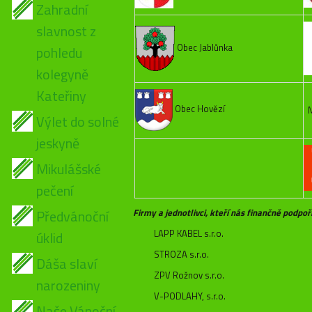
Zahradní
slavnost z
Obec Jablůnka
pohledu
kolegyně
Kateřiny
Obec Hovězí
M
Výlet do solné
jeskyně
Mikulášské
pečení
Předvánoční
Firmy a jednotlivci, kteří nás finančně podpoři
LAPP KABEL s.r.o.
úklid
STROZA s.r.o.
Dáša slaví
ZPV Rožnov s.r.o.
narozeniny
V-PODLAHY, s.r.o.
Naše Vánoční