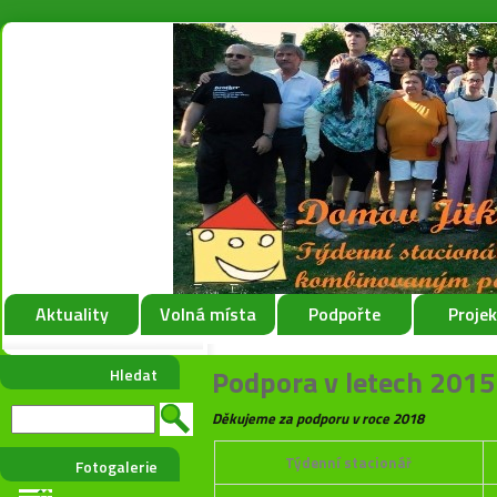
Aktuality
Volná místa
Podpořte
Proje
Podpora v letech 2015
Hledat
Děkujeme za podporu v roce 2018
Týdenní stacionář
Fotogalerie