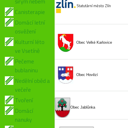
širým nebem
Statutární město Zlín
Canisterapie
Domácí letní
osvěžení
Kulturní léto
Obec Velké Karlovice
ve Vsetíně
Pečeme
bublaninu
Obec Hovězí
Nedělní oběd a
večeře
Tvoření
Obec Jablůnka
Domácí
nanuky