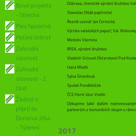
Důbrava, chemické výrobní družstvo Va
Nové projekty
Stanislav Olšák papírnictví
- Střecha
Řezník uzenář Jan Černocký
Ples Společně
Výroba valašských papučí, Val. Klobouky
Pečení dobrot
Medoks Všemina
Zahradní
IRISA, výrobní družstvo
slavnost
Vladimír Grössel Občerstvení Pod Kost
Hana Mladá
Zahradní
Sylva Šmardová
slavnost - 2.
Spolek Pondělníček
část
ČCE Horní sbor Vsetín
Žádost o
Děkujeme také dalším nejmenovaným
přijetí do
partnerům z komunitních skupin v rámci 
Domova Jitka
- Týdenní
2017