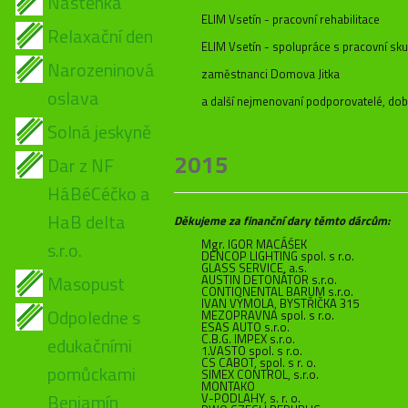
Nástěnka
ELIM Vsetín - pracovní rehabilitace
Relaxační den
ELIM Vsetín - spolupráce s pracovní sk
Narozeninová
zaměstnanci Domova Jitka
oslava
a další nejmenovaní podporovatelé, dobr
Solná jeskyně
2015
Dar z NF
HáBéCéčko a
HaB delta
Děkujeme za finanční dary těmto dárcům:
Mgr. IGOR MACÁŚEK
s.r.o.
DENCOP LIGHTING spol. s r.o.
GLASS SERVICE, a.s.
Masopust
AUSTIN DETONÁTOR s.r.o.
CONTIONENTAL BARUM s.r.o.
IVAN VÝMOLA, BYSTŘIČKA 315
Odpoledne s
MEZOPRAVNA spol. s r.o.
ESAS AUTO s.r.o.
C.B.G. IMPEX s.r.o.
edukačními
1.VASTO spol. s r.o.
CS CABOT, spol. s r. o.
pomůckami
SIMEX CONTROL, s.r.o.
MONTAKO
Benjamín
V-PODLAHY, s. r. o.