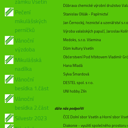
zámku Vsetín
Důbrava chemické výrobní družstvo Va
Pečení
Stanislav Olšák - Papírnictví
mikulášských
Jan Černocký, řeznictví a uzenářství s.r.o
perníčků
Výroba valašských papučí, Jaroslav Kolí
Vánoční
Medoks, s.r.o. Všemina
výzdoba
Dům kultury Vsetín
Občerstvení Pod hřbitovem Vladimír Gr
Mikulášská
Hana Mladá
nadílka
Sylva Šmardová
Vánoční
DESTEL spol. s r.o.
besídka 1.část
UNI hobby Zlín
Vánoční
besídka 2.část
dále nás podpo
řili
Silvestr 2023
ČCE Dolní sbor Vsetín a Horní sbor Vset
Diakonie - využití společného prostor