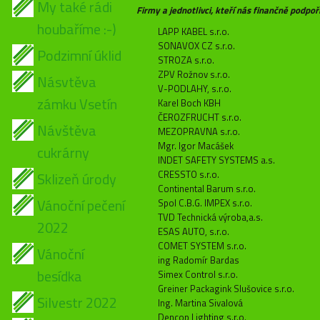
My také rádi
Firmy a jednotlivci, kteří nás finančně podpoři
houbaříme :-)
LAPP KABEL s.r.o.
SONAVOX CZ s.r.o.
Podzimní úklid
STROZA s.r.o.
ZPV Rožnov s.r.o.
Násvtěva
V-PODLAHY, s.r.o.
zámku Vsetín
Karel Boch KBH
ČEROZFRUCHT s.r.o.
Návštěva
MEZOPRAVNA s.r.o.
Mgr. Igor Macášek
cukrárny
INDET SAFETY SYSTEMS a.s.
CRESSTO s.r.o.
Sklizeň úrody
Continental Barum s.r.o.
Vánoční pečení
Spol C.B.G. IMPEX s.r.o.
TVD Technická výroba,a.s.
2022
ESAS AUTO, s.r.o.
COMET SYSTEM s.r.o.
Vánoční
ing Radomír Bardas
besídka
Simex Control s.r.o.
Greiner Packagink Slušovice s.r.o.
Silvestr 2022
Ing. Martina Sivalová
Dencop Lighting s.r.o.