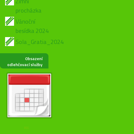
Zimní
procházka
Vánoční
besídka 2024
Sola_Gratia_2024
Obsazení
odlehčovací služby
RSS