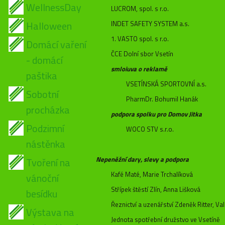
WellnessDay
LUCROM, spol. s r.o.
Halloween
INDET SAFETY SYSTEM a.s.
1. VASTO spol. s r.o.
Domácí vaření
ČCE Dolní sbor Vsetín
- domácí
smloiuva o reklamě
paštika
VSETÍNSKÁ SPORTOVNÍ a.s.
Sobotní
PharmDr. Bohumil Hanák
procházka
podpora spolku pro Domov Jitka
Podzimní
WOCO STV s.r.o.
nástěnka
Nepeněžní dary, slevy a podpora
Tvoření na
Kafé Maté, Marie Trchalíková
vánoční
Střípek štěstí Zlín, Anna Lišková
besídku
Řeznictví a uzenářství Zdeněk Ritter, V
Výstava na
Jednota spotřební družstvo ve Vsetíně