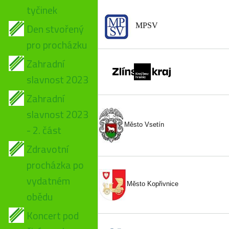
tyčinek
Den stvořený
MPSV
pro procházku
Zahradní
slavnost 2023
Zahradní
slavnost 2023
Město Vsetín
- 2. část
Zdravotní
procházka po
vydatném
Město Kopřivnice
obědu
Koncert pod