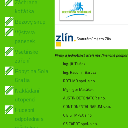
Záchrana
koťátka
Bezový sirup
Výstava
Statutární město Zlín
panenek
Vsetínské
Firmy a jednotlivci, kteří nás finančně podpoři
záření
Ing. Jiří Dušek
Pobyt na Sola
Ing. Radomír Bardas
Gratia
ROTUMO spol. s r.o.
Nakládaní
Mgr. Igor Macášek
utopenci
AUSTIN DETONÁTOR s.r.o.
CONTIONENTAL BARUM s.r.o.
Hudební
C.B.G. IMPEX s.r.o.
odpoledne s
CS CABOT spol. s r.o.
městskou