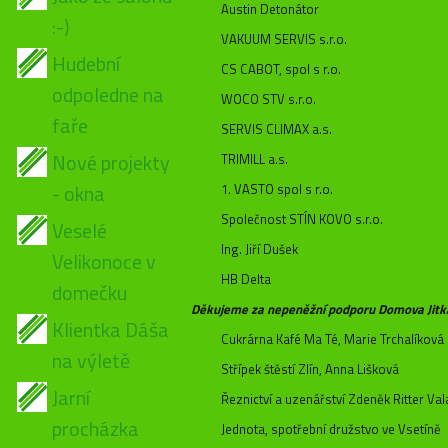
Austin Detonátor
:-)
VAKUUM SERVIS s.r.o.
Hudební
CS CABOT, spol s r.o.
odpoledne na
WOCO STV s.r.o.
faře
SERVIS CLIMAX a.s.
Nové projekty
TRIMILL a.s.
- okna
1. VASTO spol s r.o.
Společnost STÍN KOVO s.r.o.
Veselé
Ing. Jiří Dušek
Velikonoce v
HB Delta
domečku
Děkujeme za nepeněžní podporu Domova Jitka 
Klientka Dáša
Cukrárna Kafé Ma Té, Marie Trchalíková
na výletě
Střípek štěstí Zlín, Anna Lišková
Jarní
Řeznictví a uzenářství Zdeněk Ritter Va
procházka
Jednota, spotřební družstvo ve Vsetíně