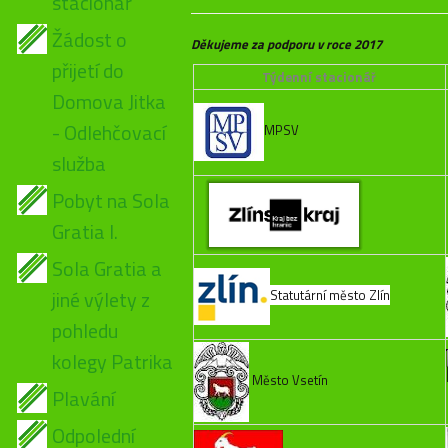
stacionář
Žádost o
Děkujeme za podporu v roce 2017
přijetí do
Týdenní stacionář
Domova Jitka
- Odlehčovací
MPSV
služba
Pobyt na Sola
Gratia I.
Sola Gratia a
jiné výlety z
Statutární město Zlín
pohledu
kolegy Patrika
Město Vsetín
Plavání
Odpolední