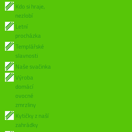
Kdo si hraje,
nezlobí
Letní
procházka
Templářské
slavnosti
Naše svačinka
Výroba
domácí
ovocné
zmrzliny
Kytičky z naší
zahrádky