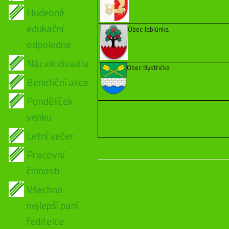
Hudebně
edukační
Obec Jablůnka
odpoledne
Nácvik divadla
Obec Bystřička
Benefiční akce
Pondělíček
venku
Letní večer
Pracovní
činnosti
Všechno
nejlepší paní
ředitelce