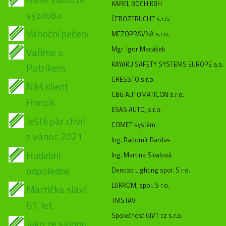
KAREL BOCH KBH
výzdoba
ČEROZFRUCHT s.r.o.
Vánoční pečení
MEZOPRAVNA s.r.o.
Mgr. Igor Macášek
Vaříme s
KAYAKU SAFETY SYSTEMS EUROPE a.s.
Patrikem
CRESSTO s.r.o.
Náš klient
CBG AUTOMATICON s.r.o.
Honzík
ESAS AUTO, s.r.o.
Ještě pár chvil
COMET systém
z vánoc 2021
Ing. Radomír Bardas
Hudební
Ing. Martina Sivalová
odpoledne
Dencop Lighting spol. S r.o.
LUKROM, spol. S r.o.
Martička slaví
TMSTAV
61. let
Společnost GIVT cz s.r.o.
Jako ze salonu