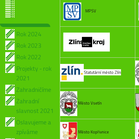
MPSV
Rok 2024
Rok 2023
Rok 2022
Projekty - rok
Statutární město Zlín
2021
Zahradničíme
Zahradní
Město Vsetín
slavnost 2021
Oslavujeme a
zpíváme
Město Kopřivnice