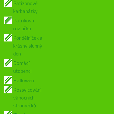
Patizonové
karbanátky
Patrikova
rozlučka
Pondělníček a
krásný slunný
den
Domácí
utopenci
Hallowen
Rozsvicování
vánočních
stromečků